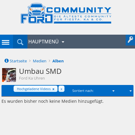
HAUPTMENÜ
Startseite
Medien
Alben
Umbau SMD
Ford Ka Uhren
Filter:
Hochgeladene Videos
x
x
Sortiert nach:
Gefällt mir
Filter
Es wurden bisher noch keine Medien hinzugefügt.