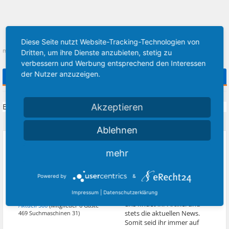
Diese Seite nutzt Website-Tracking-Technologien von
mister-floppy
,
30. Dezember 2016
Dritten, um ihre Dienste anzubieten, stetig zu
verbessern und Werbung entsprechend den Interessen
der Nutzer anzuzeigen.
Kommentare zum Album
Es existieren keine Kommentare, die angezeigt werden könnten.
Akzeptieren
Ablehnen
ÜBER [FIESTA/KA] FORD
ZURZEIT AKTIVE BESUCHER
COMMUNITY
mehr
Die [fiesta/ka] Ford
Community ist ein
Powered by
&
unabhängiges Portal rund
Impressum
|
Datenschutzerklärung
um die
Automarke Ford
. Bei
uns findet ihr Artikel und
Aktuell 506
(Mitglieder 6 Gäste
stets die aktuellen News.
469 Suchmaschinen 31)
Somit seid ihr immer auf