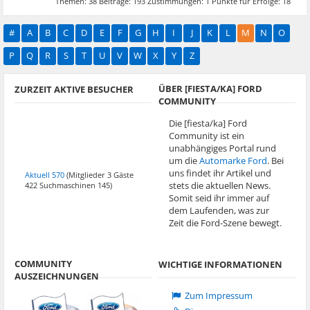
Themen:
38
Beiträge:
193
Zustimmungen:
1
Punkte für Erfolge:
18
#
A
B
C
D
E
F
G
H
I
J
K
L
M
N
O
P
Q
R
S
T
U
V
W
X
Y
Z
ÜBER [FIESTA/KA] FORD
ZURZEIT AKTIVE BESUCHER
COMMUNITY
Die [fiesta/ka] Ford
Community ist ein
unabhängiges Portal rund
um die
Automarke Ford
. Bei
uns findet ihr Artikel und
Aktuell 570
(Mitglieder 3 Gäste
stets die aktuellen News.
422 Suchmaschinen 145)
Somit seid ihr immer auf
dem Laufenden, was zur
Zeit die Ford-Szene bewegt.
COMMUNITY
WICHTIGE INFORMATIONEN
AUSZEICHNUNGEN
Zum Impressum