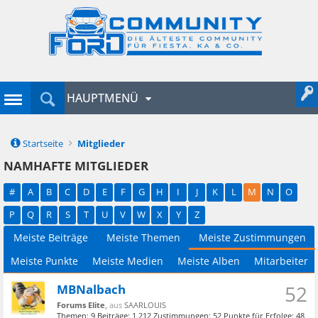
HAUPTMENÜ
Startseite
Mitglieder
NAMHAFTE MITGLIEDER
#
A
B
C
D
E
F
G
H
I
J
K
L
M
N
O
P
Q
R
S
T
U
V
W
X
Y
Z
Meiste Beiträge
Meiste Themen
Meiste Zustimmungen
Meiste Punkte
Meiste Medien
Meiste Alben
Mitarbeiter
MBNalbach
52
Forums Elite
,
aus
SAARLOUIS
Themen:
9
Beiträge:
1.212
Zustimmungen:
52
Punkte für Erfolge:
48