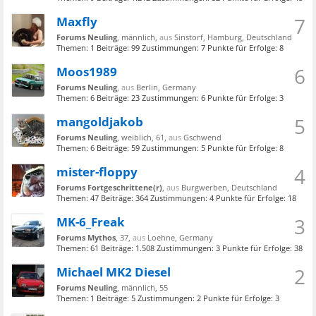
Maxfly
7
Forums Neuling
, männlich,
aus
Sinstorf, Hamburg, Deutschland
Themen:
1
Beiträge:
99
Zustimmungen:
7
Punkte für Erfolge:
8
Moos1989
6
Forums Neuling
,
aus
Berlin, Germany
Themen:
6
Beiträge:
23
Zustimmungen:
6
Punkte für Erfolge:
3
mangoldjakob
5
Forums Neuling
, weiblich, 61,
aus
Gschwend
Themen:
6
Beiträge:
59
Zustimmungen:
5
Punkte für Erfolge:
8
mister-floppy
4
Forums Fortgeschrittene(r)
,
aus
Burgwerben, Deutschland
Themen:
47
Beiträge:
364
Zustimmungen:
4
Punkte für Erfolge:
18
MK-6_Freak
3
Forums Mythos
, 37,
aus
Loehne, Germany
Themen:
61
Beiträge:
1.508
Zustimmungen:
3
Punkte für Erfolge:
38
Michael MK2 Diesel
2
Forums Neuling
, männlich, 55
Themen:
1
Beiträge:
5
Zustimmungen:
2
Punkte für Erfolge:
3