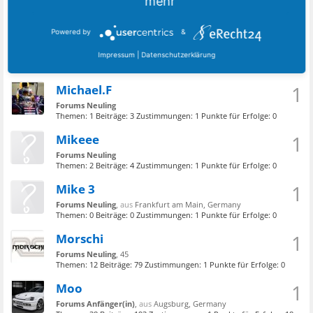
mehr
Forums Neuling
, männlich, 47,
aus
Rosenow, Deutschland
Themen:
1
Beiträge:
8
Zustimmungen:
1
Punkte für Erfolge:
3
Powered by
&
Makawa
1
Impressum
|
Datenschutzerklärung
Forums Neuling
, 49,
aus
Bernau bei Berlin, Deutschland
Themen:
1
Beiträge:
4
Zustimmungen:
1
Punkte für Erfolge:
3
Michael.F
1
Forums Neuling
Themen:
1
Beiträge:
3
Zustimmungen:
1
Punkte für Erfolge:
0
Mikeee
1
Forums Neuling
Themen:
2
Beiträge:
4
Zustimmungen:
1
Punkte für Erfolge:
0
Mike 3
1
Forums Neuling
,
aus
Frankfurt am Main, Germany
Themen:
0
Beiträge:
0
Zustimmungen:
1
Punkte für Erfolge:
0
Morschi
1
Forums Neuling
, 45
Themen:
12
Beiträge:
79
Zustimmungen:
1
Punkte für Erfolge:
0
Moo
1
Forums Anfänger(in)
,
aus
Augsburg, Germany