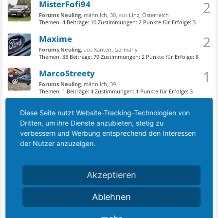
MisterFofi94
2
Forums Neuling
, männlich, 30,
aus
Linz, Österreich
Themen:
4
Beiträge:
10
Zustimmungen:
2
Punkte für Erfolge:
3
Maxime
2
Forums Neuling
,
aus
Xanten, Germany
Themen:
33
Beiträge:
79
Zustimmungen:
2
Punkte für Erfolge:
8
MarcoStreety
1
Forums Neuling
, männlich, 39
Themen:
1
Beiträge:
4
Zustimmungen:
1
Punkte für Erfolge:
3
MaJu_MK6
1
Diese Seite nutzt Website-Tracking-Technologien von
Forums Neuling
, männlich, 58,
aus
Herdorf
Dritten, um ihre Dienste anzubieten, stetig zu
Themen:
0
Beiträge:
5
Zustimmungen:
1
Punkte für Erfolge:
3
verbessern und Werbung entsprechend den Interessen
miki
1
der Nutzer anzuzeigen.
Forums Neuling
, männlich, 45,
aus
Kirchberg in Tirol, Österreich
Themen:
0
Beiträge:
2
Zustimmungen:
1
Punkte für Erfolge:
3
Akzeptieren
Manu2003
1
Forums Neuling
, männlich, 47,
aus
nähe Heilbronn
Themen:
15
Beiträge:
68
Zustimmungen:
1
Punkte für Erfolge:
8
Ablehnen
Marci78
1