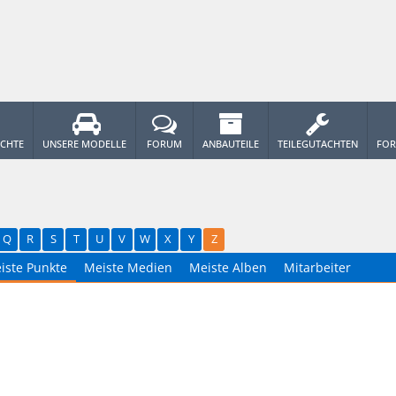
ICHTE
UNSERE MODELLE
FORUM
ANBAUTEILE
TEILEGUTACHTEN
FOR
Q
R
S
T
U
V
W
X
Y
Z
iste Punkte
Meiste Medien
Meiste Alben
Mitarbeiter