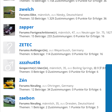
Themen:
10
Beiträge:
1.158
Zustimmungen:
0
Punkte für Erfolge:
36
zwelch
Forums Elite
, männlich,
aus
Niesky, Deutschland
Themen:
53
Beiträge:
1.329
Zustimmungen:
0
Punkte für Erfolge:
36
zapper
Forums Fortgeschrittene(r)
, männlich, 47,
aus
Neukruger Str. 75, 182
Themen:
15
Beiträge:
233
Zustimmungen:
0
Punkte für Erfolge:
16
ZETEC
Forums Anfänger(in)
,
aus
Weyerbusch, Germany
Themen:
6
Beiträge:
114
Zustimmungen:
0
Punkte für Erfolge:
16
zzzzhu456
Gesperrte(r) User(in)
, männlich, 35,
aus
Boiling Springs, 南卡罗来纳
Themen:
0
Beiträge:
0
Zustimmungen:
0
Punkte für Erfolge:
6
Zén
Forums Neuling
,
aus
Ohringen, Germany
Themen:
12
Beiträge:
34
Zustimmungen:
0
Punkte für Erfolge:
6
zaebon
Forums Neuling
, männlich, 35,
aus
Dresden, Deutschland
Themen:
1
Beiträge:
2
Zustimmungen:
1
Punkte für Erfolge:
3