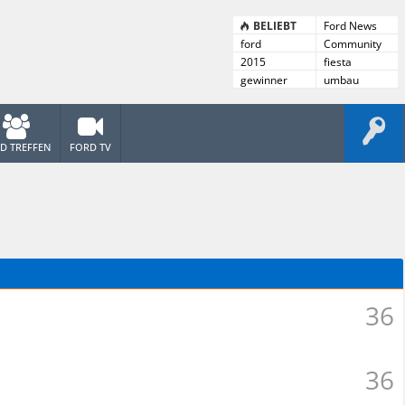
BELIEBT
Ford News
ford
Community
News
2015
fiesta
gewinner
umbau
D TREFFEN
FORD TV
36
36