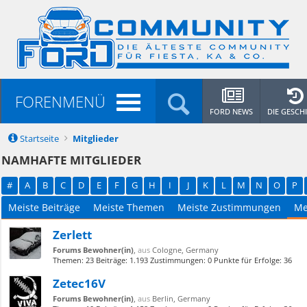
FORENMENÜ
FORD NEWS
DIE GESCH
Startseite
Mitglieder
NAMHAFTE MITGLIEDER
#
A
B
C
D
E
F
G
H
I
J
K
L
M
N
O
P
Meiste Beiträge
Meiste Themen
Meiste Zustimmungen
Me
Zerlett
Forums Bewohner(in)
,
aus
Cologne, Germany
Themen:
23
Beiträge:
1.193
Zustimmungen:
0
Punkte für Erfolge:
36
Zetec16V
Forums Bewohner(in)
,
aus
Berlin, Germany