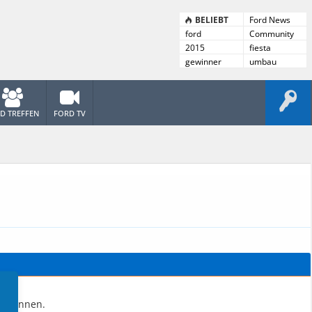
BELIEBT
Ford News
ford
Community
News
2015
fiesta
gewinner
umbau
D TREFFEN
FORD TV
en können.