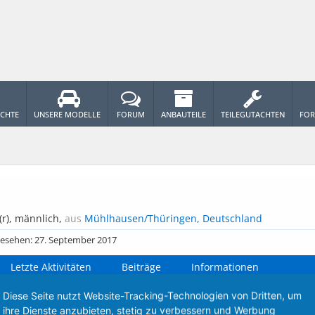
ICHTE
UNSERE MODELLE
FORUM
ANBAUTEILE
TEILEGUTACHTEN
FOR
r)
, männlich,
aus
Mühlhausen/Thüringen, Deutschland
gesehen:
27. September 2017
Letzte Aktivitäten
Beiträge
Informationen
Diese Seite nutzt Website-Tracking-Technologien von Dritten, um
h keine Nachrichten im Profil von Christopher, die angezeigt werd
ihre Dienste anzubieten, stetig zu verbessern und Werbung