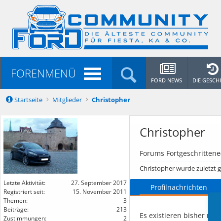
FORENMENÜ
FORD NEWS
DIE GESCH
Startseite
Mitglieder
Christopher
Christopher
Forums Fortgeschrittene(
Christopher wurde zuletzt 
Letzte Aktivität:
27. September 2017
Profilnachrichten
Registriert seit:
15. November 2011
Themen:
3
Beiträge:
213
Es existieren bisher noc
Zustimmungen:
2