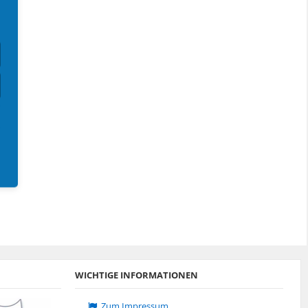
Forddietunwas
Forddietunwas
Sledge
Frederik S.
WICHTIGE INFORMATIONEN
Zum Impressum