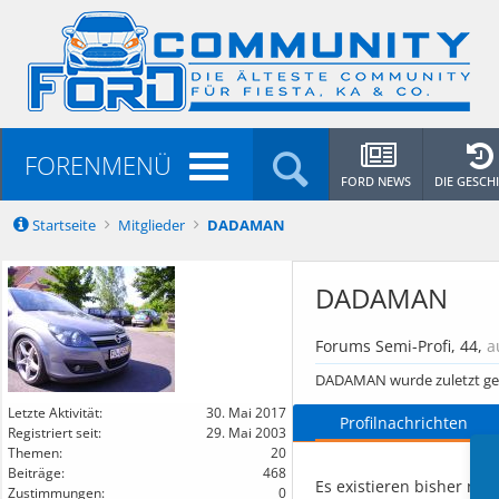
FORENMENÜ
FORD NEWS
DIE GESCH
Startseite
Mitglieder
DADAMAN
DADAMAN
Forums Semi-Profi
, 44,
a
DADAMAN wurde zuletzt ge
Letzte Aktivität:
30. Mai 2017
Profilnachrichten
Registriert seit:
29. Mai 2003
Themen:
20
Beiträge:
468
Es existieren bisher no
Zustimmungen:
0