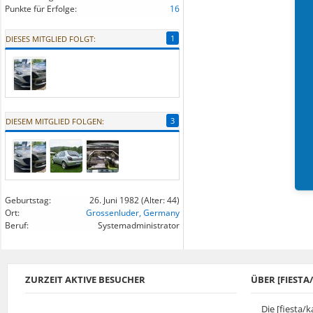
Punkte für Erfolge:
16
1
DIESES MITGLIED FOLGT:
3
DIESEM MITGLIED FOLGEN:
Geburtstag:
26. Juni 1982
(Alter: 44)
Ort:
Grossenluder, Germany
Beruf:
Systemadministrator
ZURZEIT AKTIVE BESUCHER
ÜBER [FIEST
Die [fiesta/