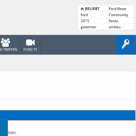
BELIEBT
Ford News
ford
Community
News
2015
fiesta
gewinner
umbau
D TREFFEN
FORD TV
 können.