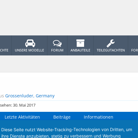
ICHTE
UNSERE MODELLE
FORUM
ANBAUTEILE
TEILEGUTACHTEN
FOR
us
Grossenluder, Germany
sehen:
30. Mai 2017
Letzte Aktivitäten
Beiträge
Informationen
Diese Seite nutzt Website-Tracking-Technologien von Dritten, um
ch keine Nachrichten im Profil von DADAMAN, die angezeigt werden
ihre Dienste anzubieten, stetig zu verbessern und Werbung