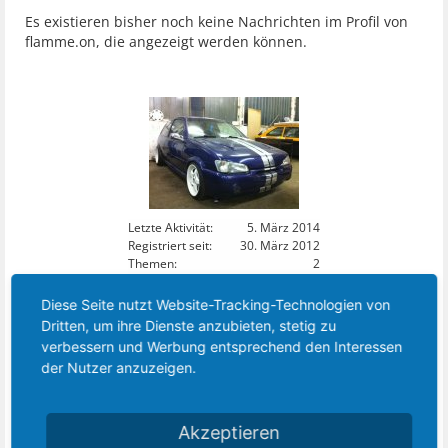
Es existieren bisher noch keine Nachrichten im Profil von
flamme.on, die angezeigt werden können.
Letzte Aktivität:
5. März 2014
Registriert seit:
30. März 2012
Themen:
2
Beiträge:
14
Zustimmungen:
0
Diese Seite nutzt Website-Tracking-Technologien von
Punkte für Erfolge:
0
Dritten, um ihre Dienste anzubieten, stetig zu
verbessern und Werbung entsprechend den Interessen
2
DIESES MITGLIED FOLGT:
der Nutzer anzuzeigen.
Akzeptieren