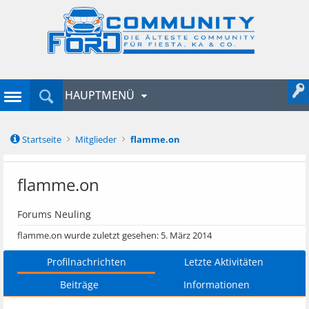
HAUPTMENÜ
Startseite
Mitglieder
flamme.on
flamme.on
Forums Neuling
flamme.on wurde zuletzt gesehen:
5. März 2014
Profilnachrichten
Letzte Aktivitäten
Beiträge
Informationen