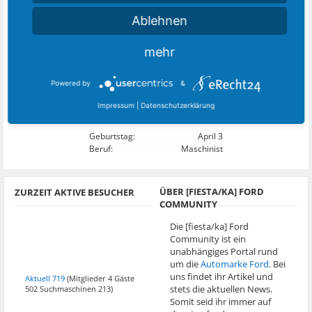
Ablehnen
4
DIESEM MITGLIED FOLGEN:
mehr
Powered by
&
Impressum
|
Datenschutzerklärung
Geburtstag:
April 3
Beruf:
Maschinist
ÜBER [FIESTA/KA] FORD
ZURZEIT AKTIVE BESUCHER
COMMUNITY
Die [fiesta/ka] Ford
Community ist ein
unabhängiges Portal rund
um die
Automarke Ford
. Bei
uns findet ihr Artikel und
Aktuell 719
(Mitglieder 4 Gäste
stets die aktuellen News.
502 Suchmaschinen 213)
Somit seid ihr immer auf