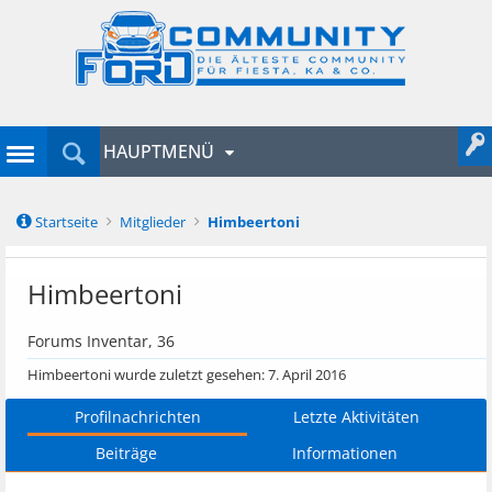
HAUPTMENÜ
Startseite
Mitglieder
Himbeertoni
Himbeertoni
Forums Inventar
, 36
Himbeertoni wurde zuletzt gesehen:
7. April 2016
Profilnachrichten
Letzte Aktivitäten
Beiträge
Informationen