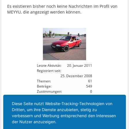
Es existieren bisher noch keine Nachrichten im Profil von
MEYYU, die angezeigt werden können.
Letzte Aktivität:
20. Januar 2011
Registriert seit:
25. Dezember 2008
Themen:
61
Beiträge:
549
Zustimmungen:
0
Punkte für Erfolge:
0
Diese Seite nutzt Website-Tracking-Technologien von
14
DIESES MITGLIED FOLGT:
Dritten, um ihre Dienste anzubieten, stetig zu
verbessern und Werbung entsprechend den Interessen
der Nutzer anzuzeigen.