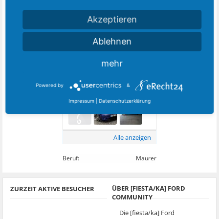
Akzeptieren
Alle anzeigen
Ablehnen
mehr
13
DIESEM MITGLIED FOLGEN:
Powered by
&
Impressum
|
Datenschutzerklärung
Alle anzeigen
Beruf:
Maurer
ÜBER [FIESTA/KA] FORD
ZURZEIT AKTIVE BESUCHER
COMMUNITY
Die [fiesta/ka] Ford