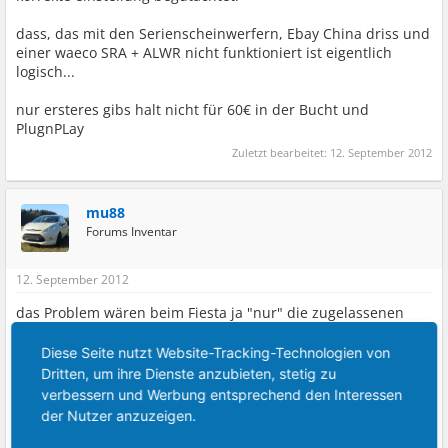
dass, das mit den Serienscheinwerfern, Ebay China driss und
einer waeco SRA + ALWR nicht funktioniert ist eigentlich
logisch...
nur ersteres gibs halt nicht für 60€ in der Bucht und
PlugnPLay
Zuletzt bearbeitet:
12. September 2012
mu88
Forums Inventar
12. September 2012
das Problem wären beim Fiesta ja "nur" die zugelassenen
Scheinwerfer, alles andere kann man sich bspw. bei Hella
besorgen, wo ich auch mal eine ansprechende Qualität
Diese Seite nutzt Website-Tracking-Technologien von
unterstelle.
Dritten, um ihre Dienste anzubieten, stetig zu
Aber ich möchte bei mir keine Scheinwerfer vom Focus oder
verbessern und Werbung entsprechend den Interessen
sonst einem anderen Auto einbauen und dann Kotflügel,
der Nutzer anzuzeigen.
Front und Motorhaube zurechtschustern, sondern
Scheinwerfer in Originalform.