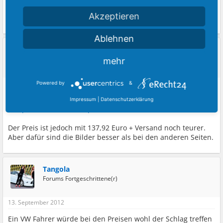
Akzeptieren
Bleibt aber mein Wunschtraum, ist mir schon klar -,-
Ablehnen
Christopher
Forums Fortgeschrittene(r)
mehr
13. September 2012
Powered by
&
European-Parts hat sie nun auch im Angebot.
LED Rear Fog
Impressum
|
Datenschutzerklärung
Lamps Fiesta MK7, European-Parts
Der Preis ist jedoch mit 137,92 Euro + Versand noch teurer.
Aber dafür sind die Bilder besser als bei den anderen Seiten.
Tangola
Forums Fortgeschrittene(r)
13. September 2012
Ein VW Fahrer würde bei den Preisen wohl der Schlag treffen