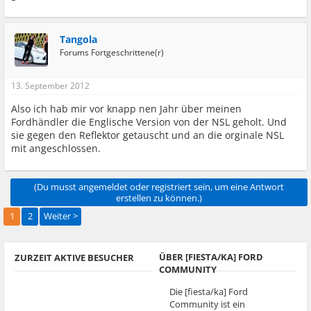
Tangola
Forums Fortgeschrittene(r)
13. September 2012
Also ich hab mir vor knapp nen Jahr über meinen
Fordhändler die Englische Version von der NSL geholt. Und
sie gegen den Reflektor getauscht und an die orginale NSL
mit angeschlossen.
(Du musst angemeldet oder registriert sein, um eine Antwort
erstellen zu können.)
1
2
Weiter >
ÜBER [FIESTA/KA] FORD
ZURZEIT AKTIVE BESUCHER
COMMUNITY
Die [fiesta/ka] Ford
Community ist ein