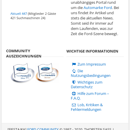
unabhängiges Portal rund
um die
Automarke Ford
. Bei
uns findet ihr Artikel und
Aktuell 447
(Mitglieder 2 Gäste
stets die aktuellen News.
421 Suchmaschinen 24)
Somit seid ihr immer auf
dem Laufenden, was zur
Zeit die Ford-Szene bewegt.
COMMUNITY
WICHTIGE INFORMATIONEN
AUSZEICHNUNGEN
Zum Impressum
Die
Nutzungsbedingungen
Wichtiges zum
Datenschutz
Hilfe zum Forum –
F.A.Q.
Lob, Kritiken &
Fehlermeldungen
[FIESTA/KA]
FORD COMMUNITY
© 1997 - 2020, THORSTEN SASS |