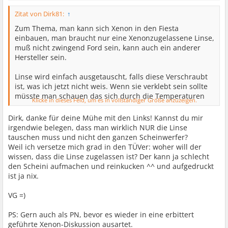
Zitat von Dirk81:
↑
Zum Thema, man kann sich Xenon in den Fiesta
einbauen, man braucht nur eine Xenonzugelassene Linse,
muß nicht zwingend Ford sein, kann auch ein anderer
Hersteller sein.
Linse wird einfach ausgetauscht, falls diese Verschraubt
ist, was ich jetzt nicht weis. Wenn sie verklebt sein sollte
müsste man schauen das sich durch die Temperaturen
Klicke in dieses Feld, um es in vollständiger Größe anzuzeigen.
der Kleber nicht löst.
Dirk, danke für deine Mühe mit den Links! Kannst du mir
irgendwie belegen, dass man wirklich NUR die Linse
tauschen muss und nicht den ganzen Scheinwerfer?
Weil ich versetze mich grad in den TÜVer: woher will der
wissen, dass die Linse zugelassen ist? Der kann ja schlecht
den Scheini aufmachen und reinkucken ^^ und aufgedruckt
ist ja nix.
VG =)
PS: Gern auch als PN, bevor es wieder in eine erbittert
geführte Xenon-Diskussion ausartet.