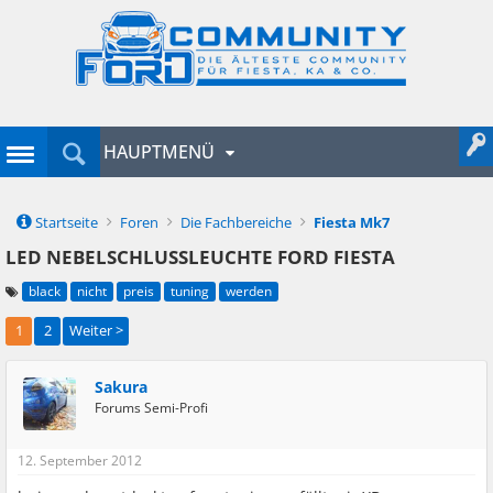
HAUPTMENÜ
Startseite
Foren
Die Fachbereiche
Fiesta Mk7
LED NEBELSCHLUSSLEUCHTE FORD FIESTA
black
nicht
preis
tuning
werden
1
2
Weiter >
Sakura
Forums Semi-Profi
12. September 2012