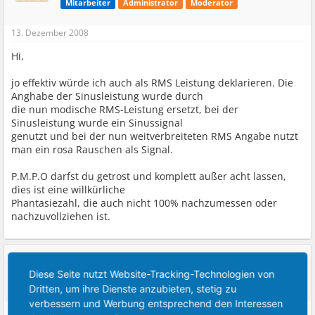
Mitarbeiter
Administrator
Moderator
13. Dezember 2008
Hi,
jo effektiv würde ich auch als RMS Leistung deklarieren. Die
Anghabe der Sinusleistung wurde durch
die nun modische RMS-Leistung ersetzt, bei der
Sinusleistung wurde ein Sinussignal
genutzt und bei der nun weitverbreiteten RMS Angabe nutzt
man ein rosa Rauschen als Signal.
P.M.P.O darfst du getrost und komplett außer acht lassen,
dies ist eine willkürliche
Phantasiezahl, die auch nicht 100% nachzumessen oder
nachzuvollziehen ist.
[60 4K] Thomas
TS
Diese Seite nutzt Website-Tracking-Technologien von
Forums Anfänger(in)
Dritten, um ihre Dienste anzubieten, stetig zu
verbessern und Werbung entsprechend den Interessen
13. Dezember 2008