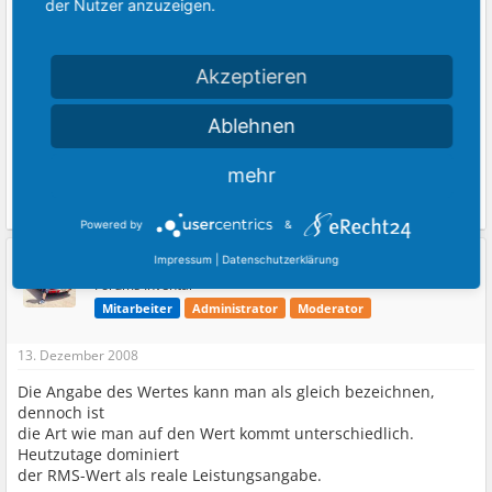
der Nutzer anzuzeigen.
Also ist die RMS Leistung das Gleiche wie Sinusleistung?
Bei der Sinusleistung wird ja die Sinuskurve verstärkt, ohne
Akzeptieren
das es zu Verzerrungen kommt oder?
Was versteht man unter rosa Rauschen bei der RMS
Ablehnen
Leistung?
Danke für die Antworten
mehr
Zuletzt bearbeitet:
13. Dezember 2008
Powered by
&
Impressum
|
Datenschutzerklärung
PaintSplasher
Forums Inventar
Mitarbeiter
Administrator
Moderator
13. Dezember 2008
Die Angabe des Wertes kann man als gleich bezeichnen,
dennoch ist
die Art wie man auf den Wert kommt unterschiedlich.
Heutzutage dominiert
der RMS-Wert als reale Leistungsangabe.