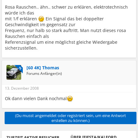
Rosa Rauschen.. ähn.. schwer zu erklären, elektrotechnisch
würde ich das
mit 1/f erklären
Ein Signal das bei doppelter
Geschwindigkeit im gegensatz zur
Frequenz, nur halb so stark auftritt. Man nutzt dieses rosa
Rauschen einfach als
Referenzsignal um eine möglichst gleiche Wiedergabe
sicherzustellen.
[60 4K] Thomas
TS
Forums Anfänger(in)
13. Dezember 2008
Ok dann vielen Dank nochmal
(Du musst angemeldet oder registriert sein, um eine Antwort
erstellen zu können.)
ÜBER [FIESTA/KA] FORD
ZURZEIT AKTIVE BESUCHER