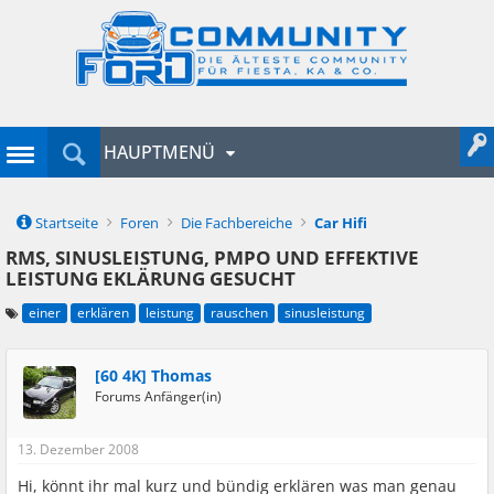
HAUPTMENÜ
Startseite
Foren
Die Fachbereiche
Car Hifi
RMS, SINUSLEISTUNG, PMPO UND EFFEKTIVE
LEISTUNG EKLÄRUNG GESUCHT
einer
erklären
leistung
rauschen
sinusleistung
[60 4K] Thomas
Forums Anfänger(in)
13. Dezember 2008
Hi, könnt ihr mal kurz und bündig erklären was man genau