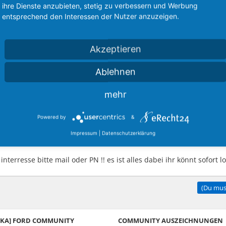
ihre Dienste anzubieten, stetig zu verbessern und Werbung
entsprechend den Interessen der Nutzer anzuzeigen.
alle spiele erkennt rohlinge automatisch genauso wie DVD regionen
.
Akzeptieren
damit ist es möglich eine normale IDE platte an die playstation a
Ablehnen
nicht gemacht.
t.
mehr
as musik quiz. und etliche spiele
eine 16MB Memory card leg i
Powered by
&
t.
Impressum
|
Datenschutzerklärung
a 320€
 interresse bitte mail oder PN !! es ist alles dabei ihr könnt sofort 
(Du muss
A/KA] FORD COMMUNITY
COMMUNITY AUSZEICHNUNGEN