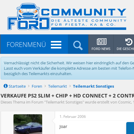
FORENMENÜ
FORD NEWS
DIE GESCH
Vernachlässigt nicht die Sicherheit. Wir weisen hier eindringlich auf de
Lasst euch vom Verkäufer die komplette Adresse am besten mit Telefon-Nr.
bezüglich des Teilemarkts einzuhalten.
Startseite
Foren
Teilemarkt
Teilemarkt Sonstiges
VERKAUFE PS2 SLIM + CHIP + HD CONNECT + 2 CO
Dieses Thema im Forum "
Teilemarkt Sonstiges
" wurde erstellt von
Cosmic
,
1. Februar 2006
Joar