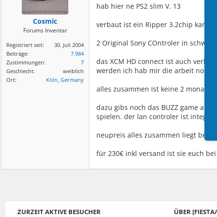
hab hier ne PS2 slim V. 13
Cosmic
verbaut ist ein Ripper 3.2chip kann 
Forums Inventar
2 Original Sony COntroler in schwarz
Registriert seit:
30. Juli 2004
Beiträge:
7.984
das XCM HD connect ist auch verbaut 
Zustimmungen:
7
werden ich hab mir die arbeit noch 
Geschlecht:
weiblich
Ort:
Köln, Germany
alles zusammen ist keine 2 monate al
dazu gibs noch das BUZZ game also d
spielen. der lan controler ist integrier
neupreis alles zusammen liegt bei c
für 230€ inkl versand ist sie euch bei
ZURZEIT AKTIVE BESUCHER
ÜBER [FIEST