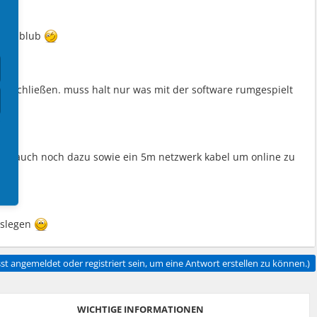
 bla blub
nzuschließen. muss halt nur was mit der software rumgespielt
ch auch noch dazu sowie ein 5m netzwerk kabel um online zu
loslegen
t angemeldet oder registriert sein, um eine Antwort erstellen zu können.)
WICHTIGE INFORMATIONEN