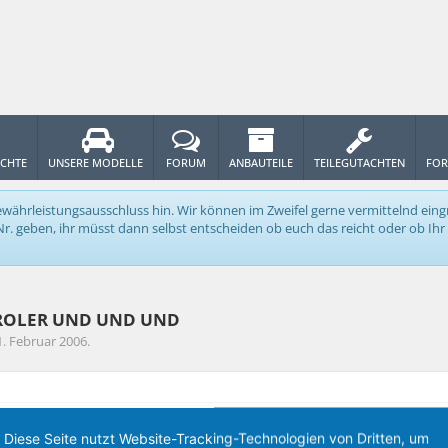
ICHTE
UNSERE MODELLE
FORUM
ANBAUTEILE
TEILEGUTACHTEN
FOR
n Gewährleistungsausschluss hin. Wir können im Zweifel gerne vermittelnd e
 geben, ihr müsst dann selbst entscheiden ob euch das reicht oder ob Ihr p
NTROLER UND UND UND
1. Februar 2006
.
Diese Seite nutzt Website-Tracking-Technologien von Dritten, um