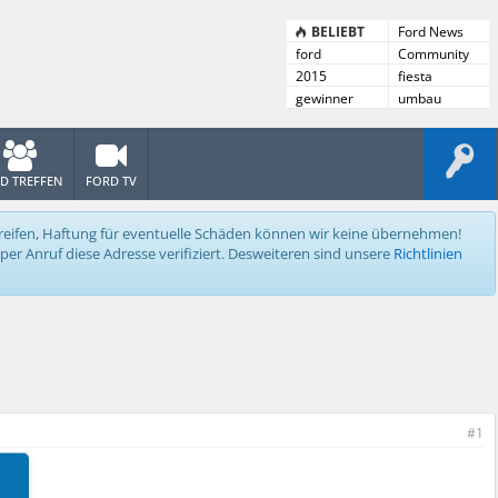
BELIEBT
Ford News
ford
Community
News
2015
fiesta
gewinner
umbau
D TREFFEN
FORD TV
ingreifen, Haftung für eventuelle Schäden können wir keine übernehmen!
er Anruf diese Adresse verifiziert. Desweiteren sind unsere
Richtlinien
#1