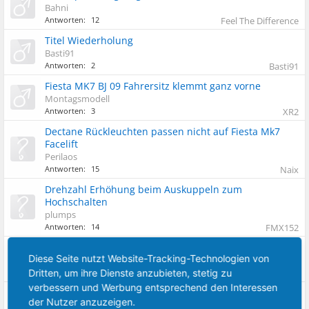
Bahni
Antworten:
12
Feel The Difference
Titel Wiederholung
Basti91
Antworten:
2
Basti91
Fiesta MK7 BJ 09 Fahrersitz klemmt ganz vorne
Montagsmodell
Antworten:
3
XR2
Dectane Rückleuchten passen nicht auf Fiesta Mk7
Facelift
Perilaos
Antworten:
15
Naix
Drehzahl Erhöhung beim Auskuppeln zum
Hochschalten
plumps
Antworten:
14
FMX152
Einmalige weisse Rauchwolke
Diese Seite nutzt Website-Tracking-Technologien von
Jan h.
Antworten:
1
Feel The Difference
Dritten, um ihre Dienste anzubieten, stetig zu
verbessern und Werbung entsprechend den Interessen
Kratzgeräusch vorne rechts
der Nutzer anzuzeigen.
Mschips