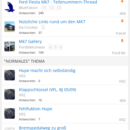
Ford Fiesta Mk7 - Teilenummern-Thread
BlueFalcon
11
12
13
Antworten:
249
404
Nützliche Links rund um den MK7
Da Crocker
2
Antworten:
37
travel
Mk7 Gallery
Forddietunwas
4
5
6
Antworten:
104
Ford-ler
"NORMALES" THEMA
Hupe macht sich selbständig
XR2
Antworten:
0
XR2
Klappschlüssel (VFL, BJ 05/09)
XR2
Antworten:
16
404
Fehlfuktion Hupe
XR2
Antworten:
7
XR2
Bremspedalweg zu groß