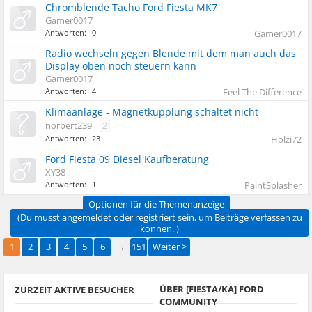
Chromblende Tacho Ford Fiesta MK7
Gamer0017
Antworten:
0
Gamer0017
Radio wechseln gegen Blende mit dem man auch das
Display oben noch steuern kann
Gamer0017
Antworten:
4
Feel The Difference
Klimaanlage - Magnetkupplung schaltet nicht
norbert239
2
Antworten:
23
Holzi72
Ford Fiesta 09 Diesel Kaufberatung
XY38
Antworten:
1
PaintSplasher
Optionen für die Themenanzeige
(Du musst angemeldet oder registriert sein, um Beiträge verfassen zu
können. )
1
2
3
4
5
6
→
151
Weiter >
ÜBER [FIESTA/KA] FORD
ZURZEIT AKTIVE BESUCHER
COMMUNITY