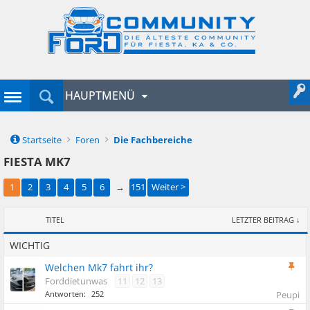
HAUPTMENÜ
Startseite
Foren
Die Fachbereiche
FIESTA MK7
1
2
3
4
5
6
→
151
Weiter >
TITEL
LETZTER BEITRAG ↓
WICHTIG
Welchen Mk7 fahrt ihr?
Forddietunwas
11
12
13
Antworten:
252
Peupi