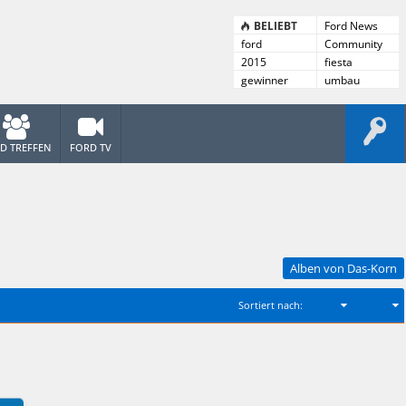
BELIEBT
Ford News
ford
Community
News
2015
fiesta
gewinner
umbau
D TREFFEN
FORD TV
Alben von Das-Korn
Sortiert nach:
Datum
Filter