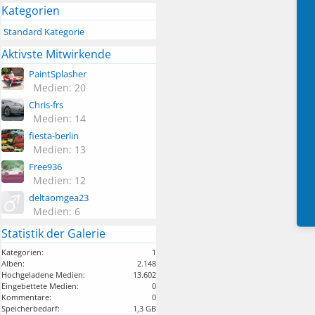
Kategorien
Standard Kategorie
Aktivste Mitwirkende
PaintSplasher
Medien: 20
Chris-frs
Medien: 14
fiesta-berlin
Medien: 13
Free936
Medien: 12
deltaomgea23
Medien: 6
Statistik der Galerie
Kategorien:
1
Alben:
2.148
Hochgeladene Medien:
13.602
Eingebettete Medien:
0
Kommentare:
0
Speicherbedarf:
1,3 GB