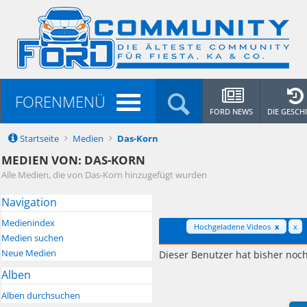
FORENMENÜ
FORD NEWS
DIE GESCH
Startseite
Medien
Das-Korn
MEDIEN VON: DAS-KORN
Alle Medien, die von Das-Korn hinzugefügt wurden
Navigation
Medienindex
Filter:
Hochgeladene Videos
x
x
Medien suchen
Neue Medien
Dieser Benutzer hat bisher noc
Alben
Alben durchsuchen