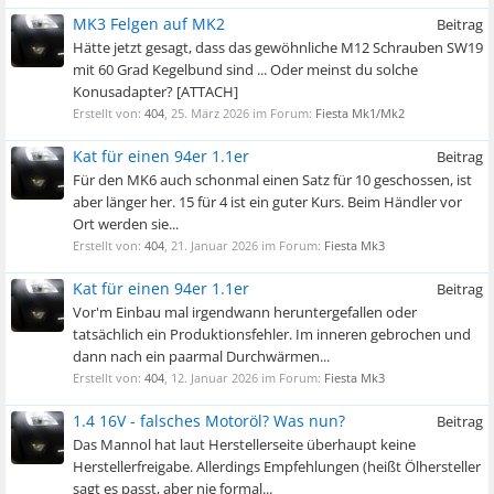
MK3 Felgen auf MK2
Beitrag
Hätte jetzt gesagt, dass das gewöhnliche M12 Schrauben SW19
mit 60 Grad Kegelbund sind ... Oder meinst du solche
Konusadapter? [ATTACH]
Erstellt von:
404
,
25. März 2026
im Forum:
Fiesta Mk1/Mk2
Kat für einen 94er 1.1er
Beitrag
Für den MK6 auch schonmal einen Satz für 10 geschossen, ist
aber länger her. 15 für 4 ist ein guter Kurs. Beim Händler vor
Ort werden sie...
Erstellt von:
404
,
21. Januar 2026
im Forum:
Fiesta Mk3
Kat für einen 94er 1.1er
Beitrag
Vor'm Einbau mal irgendwann heruntergefallen oder
tatsächlich ein Produktionsfehler. Im inneren gebrochen und
dann nach ein paarmal Durchwärmen...
Erstellt von:
404
,
12. Januar 2026
im Forum:
Fiesta Mk3
1.4 16V - falsches Motoröl? Was nun?
Beitrag
Das Mannol hat laut Herstellerseite überhaupt keine
Herstellerfreigabe. Allerdings Empfehlungen (heißt Ölhersteller
sagt es passt, aber nie formal...