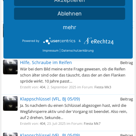
einfach 45° versetzte Löcher drin. Wenn die Felgen keine
Taschen haben, kommst du aber...
Ablehnen
Erstellt von:
404
,
3. September 2025
im Forum:
Fiesta Mk3
Hilfe, Schraube im Reifen
Beitrag
mehr
Größe und Lochkreis grenzen es auf Ford, alte Audi 80/100 und
eine Hand voll Nischenmodelle ein. Dann rückwärts schauen
Powered by
&
per Suchmaschine oder...
Erstellt von:
404
,
3. September 2025
im Forum:
Fiesta Mk3
Impressum
|
Datenschutzerklärung
Hilfe, Schraube im Reifen
Beitrag
Wär bei dem Bild meine erste Frage gewesen, ob die Reifen
schon älter sind oder das täuscht, dass der an den Flanken
spröde wirkt. 10 Jahre passt...
Erstellt von:
404
,
2. September 2025
im Forum:
Fiesta Mk3
Klappschlüssel (VFL, BJ 05/09)
Beitrag
Ja. 5s nachdem du einen Schlüssel abgezogen hast, wird die
Wegfahrsperre aktiv und der Vorgang ist beendet. Also rein,
auf 2 drehen, Sekunde...
Erstellt von:
404
,
23. Juli 2025
im Forum:
Fiesta Mk7
Klappschlüssel (VFL, BJ 05/09)
Beitrag