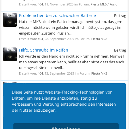
Erstellt von:
404
,
11. November 2025
im Forum:
Fiesta Mk6 / Fusion
Problemchen bei zu schwacher Batterie
Beitrag
Hat der MK8 nicht ein Batteriemanagementsystem, das gern
wissen möchte wenn geladen wird? Ich hätte jetzt gesagt im
eingebauten Zustand Plus an...
Erstellt von:
404
,
28. September 2025
im Forum:
Fiesta Mk8
Hilfe, Schraube im Reifen
Beitrag
Ich würde es den Händlern nicht so krumm nehmen. Nur weil
man etwas reparieren kann, heißt es aber nicht dass das auch
uneingeschränkt sinnvoll...
Erstellt von:
404
,
13. September 2025
im Forum:
Fiesta Mk3
Hilfe, Schraube im Reifen
Beitrag
155/70R13 auf 4,5Jx13 und 185/55R14 auf 5,5Jx14 gab es
Diese Seite nutzt Website-Tracking-Technologien von
damals beim GFJ ab Werk zu bestellen. Bei den 14ern gibt es
Dritten, um ihre Dienste anzubieten, stetig zu
genug Auswahl an Markenreifen...
verbessern und Werbung entsprechend den Interessen
Erstellt von:
404
,
12. September 2025
im Forum:
Fiesta Mk3
der Nutzer anzuzeigen.
Hilfe, Schraube im Reifen
Beitrag
Lochkreisadapter gibt es. 4x100 auf 4x108 geht z.B. gut, da
Akzeptieren