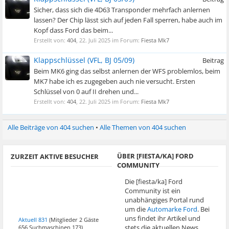
Sicher, dass sich die 4D63 Transponder mehrfach anlernen
lassen? Der Chip lässt sich auf jeden Fall sperren, habe auch im
Kopf dass Ford das beim...
Erstellt von:
404
,
22. Juli 2025
im Forum:
Fiesta Mk7
Klappschlüssel (VFL, BJ 05/09)
Beitrag
Beim MK6 ging das selbst anlernen der WFS problemlos, beim
MK7 habe ich es zugegeben auch nie versucht. Ersten
Schlüssel von 0 auf II drehen und...
Erstellt von:
404
,
22. Juli 2025
im Forum:
Fiesta Mk7
Alle Beiträge von 404 suchen
Alle Themen von 404 suchen
ÜBER [FIESTA/KA] FORD
ZURZEIT AKTIVE BESUCHER
COMMUNITY
Die [fiesta/ka] Ford
Community ist ein
unabhängiges Portal rund
um die
Automarke Ford
. Bei
uns findet ihr Artikel und
Aktuell 831
(Mitglieder 2 Gäste
stets die aktuellen News.
656 Suchmaschinen 173)