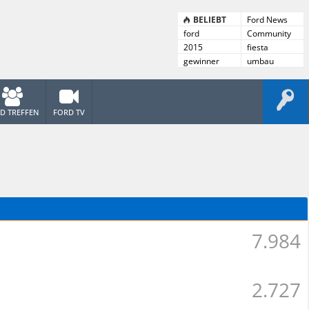
BELIEBT
Ford News
ford
Community
News
2015
fiesta
gewinner
umbau
D TREFFEN
FORD TV
7.984
2.727