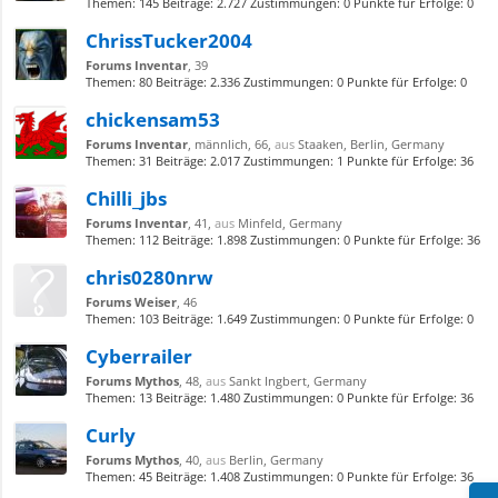
Themen:
145
Beiträge:
2.727
Zustimmungen:
0
Punkte für Erfolge:
0
ChrissTucker2004
Forums Inventar
, 39
Themen:
80
Beiträge:
2.336
Zustimmungen:
0
Punkte für Erfolge:
0
chickensam53
Forums Inventar
, männlich, 66,
aus
Staaken, Berlin, Germany
Themen:
31
Beiträge:
2.017
Zustimmungen:
1
Punkte für Erfolge:
36
Chilli_jbs
Forums Inventar
, 41,
aus
Minfeld, Germany
Themen:
112
Beiträge:
1.898
Zustimmungen:
0
Punkte für Erfolge:
36
chris0280nrw
Forums Weiser
, 46
Themen:
103
Beiträge:
1.649
Zustimmungen:
0
Punkte für Erfolge:
0
Cyberrailer
Forums Mythos
, 48,
aus
Sankt Ingbert, Germany
Themen:
13
Beiträge:
1.480
Zustimmungen:
0
Punkte für Erfolge:
36
Curly
Forums Mythos
, 40,
aus
Berlin, Germany
Themen:
45
Beiträge:
1.408
Zustimmungen:
0
Punkte für Erfolge:
36