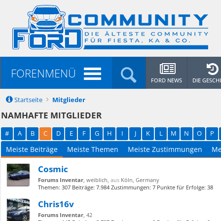
FORENMENÜ
FORD NEWS
DIE GESCH
Startseite
Mitglieder
NAMHAFTE MITGLIEDER
#
A
B
C
D
E
F
G
H
I
J
K
L
M
N
O
P
Meiste Beiträge
Meiste Themen
Meiste Zustimmungen
Me
Cosmic
Forums Inventar
, weiblich,
aus
Köln, Germany
Themen:
307
Beiträge:
7.984
Zustimmungen:
7
Punkte für Erfolge:
38
Chris16v
Forums Inventar
, 42