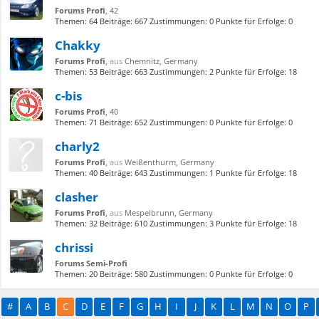
Forums Profi
, 42
Themen:
64
Beiträge:
667
Zustimmungen:
0
Punkte für Erfolge:
0
Chakky
Forums Profi
,
aus
Chemnitz, Germany
Themen:
53
Beiträge:
663
Zustimmungen:
2
Punkte für Erfolge:
18
c-bis
Forums Profi
, 40
Themen:
71
Beiträge:
652
Zustimmungen:
0
Punkte für Erfolge:
0
charly2
Forums Profi
,
aus
Weißenthurm, Germany
Themen:
40
Beiträge:
643
Zustimmungen:
1
Punkte für Erfolge:
18
clasher
Forums Profi
,
aus
Mespelbrunn, Germany
Themen:
32
Beiträge:
610
Zustimmungen:
3
Punkte für Erfolge:
18
chrissi
Forums Semi-Profi
Themen:
20
Beiträge:
580
Zustimmungen:
0
Punkte für Erfolge:
0
#
A
B
C
D
E
F
G
H
I
J
K
L
M
N
O
P