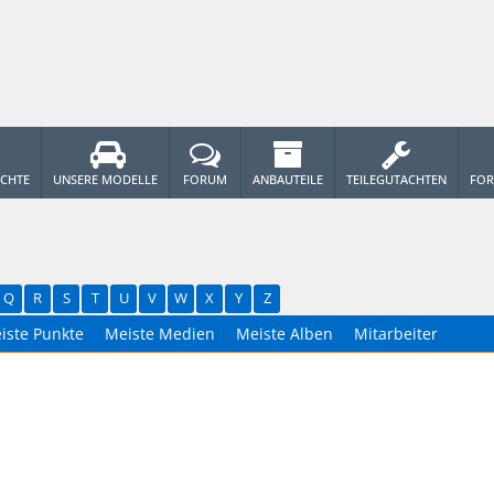
ICHTE
UNSERE MODELLE
FORUM
ANBAUTEILE
TEILEGUTACHTEN
FOR
Q
R
S
T
U
V
W
X
Y
Z
iste Punkte
Meiste Medien
Meiste Alben
Mitarbeiter