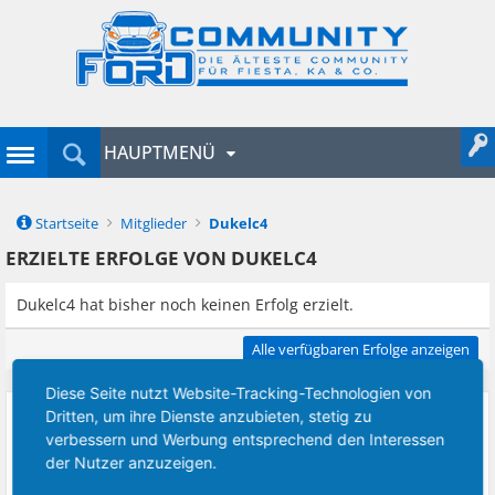
HAUPTMENÜ
Startseite
Mitglieder
Dukelc4
ERZIELTE ERFOLGE VON DUKELC4
Dukelc4 hat bisher noch keinen Erfolg erzielt.
Alle verfügbaren Erfolge anzeigen
Diese Seite nutzt Website-Tracking-Technologien von
ÜBER [FIESTA/KA] FORD
Dritten, um ihre Dienste anzubieten, stetig zu
ZURZEIT AKTIVE BESUCHER
COMMUNITY
verbessern und Werbung entsprechend den Interessen
der Nutzer anzuzeigen.
Die [fiesta/ka] Ford
Community ist ein