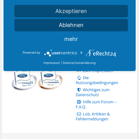
unabhängiges Portal rund
um die
Automarke Ford
. Bei
Akzeptieren
uns findet ihr Artikel und
Aktuell 667
(Mitglieder 2 Gäste
stets die aktuellen News.
632 Suchmaschinen 33)
Ablehnen
Somit seid ihr immer auf
dem Laufenden, was zur
Zeit die Ford-Szene bewegt.
mehr
Powered by
&
COMMUNITY
WICHTIGE INFORMATIONEN
AUSZEICHNUNGEN
Impressum
|
Datenschutzerklärung
Zum Impressum
Die
Nutzungsbedingungen
Wichtiges zum
Datenschutz
Hilfe zum Forum –
F.A.Q.
Lob, Kritiken &
Fehlermeldungen