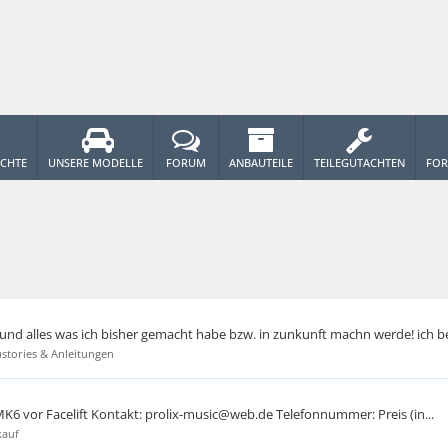
ICHTE
UNSERE MODELLE
FORUM
ANBAUTEILE
TEILEGUTACHTEN
FOR
r und alles was ich bisher gemacht habe bzw. in zunkunft machn werde! ich b
tories & Anleitungen
 MK6 vor Facelift Kontakt: prolix-music@web.de Telefonnummer: Preis (in...
kauf