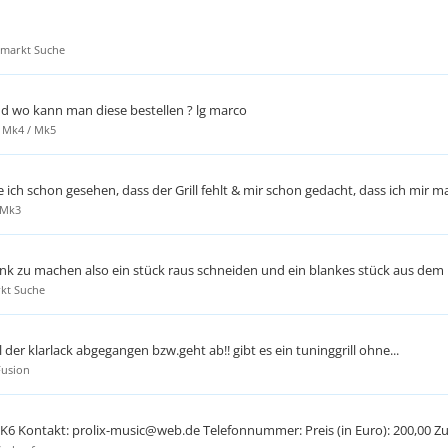
emarkt Suche
und wo kann man diese bestellen ? lg marco
a Mk4 / Mk5
ch schon gesehen, dass der Grill fehlt & mir schon gedacht, dass ich mir mal
 Mk3
lank zu machen also ein stück raus schneiden und ein blankes stück aus dem 
rkt Suche
l der klarlack abgegangen bzw.geht ab!! gibt es ein tuninggrill ohne...
Fusion
MK6 Kontakt: prolix-music@web.de Telefonnummer: Preis (in Euro): 200,00 Zu