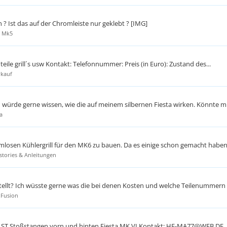
Ist das auf der Chromleiste nur geklebt ? [IMG]
/ Mk5
eile grill´s usw Kontakt: Telefonnummer: Preis (in Euro): Zustand des...
rkauf
d würde gerne wissen, wie die auf meinem silbernen Fiesta wirken. Könnte mir
a
lemlosen Kühlergrill für den MK6 zu bauen. Da es einige schon gemacht haben, 
tories & Anleitungen
tellt? Ich wüsste gerne was die bei denen Kosten und welche Teilenummern d
 Fusion
: ST Stoßstangen vorn und hinten Fiesta MK VI Kontakt: HE-MA77@WEB.DE..