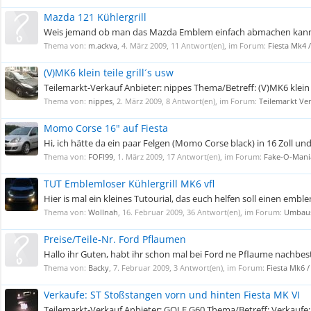
Mazda 121 Kühlergrill
Weis jemand ob man das Mazda Emblem einfach abmachen kann ? 
Thema von:
m.ackva
,
4. März 2009
, 11 Antwort(en), im Forum:
Fiesta Mk4 
(V)MK6 klein teile grill´s usw
Teilemarkt-Verkauf Anbieter: nippes Thema/Betreff: (V)MK6 klein t
Thema von:
nippes
,
2. März 2009
, 8 Antwort(en), im Forum:
Teilemarkt Ve
Momo Corse 16" auf Fiesta
Hi, ich hätte da ein paar Felgen (Momo Corse black) in 16 Zoll un
Thema von:
FOFI99
,
1. März 2009
, 17 Antwort(en), im Forum:
Fake-O-Mani
TUT Emblemloser Kühlergrill MK6 vfl
Hier is mal ein kleines Tutourial, das euch helfen soll einen emb
Thema von:
Wollnah
,
16. Februar 2009
, 36 Antwort(en), im Forum:
Umbaus
Preise/Teile-Nr. Ford Pflaumen
Hallo ihr Guten, habt ihr schon mal bei Ford ne Pflaume nachbes
Thema von:
Backy
,
7. Februar 2009
, 3 Antwort(en), im Forum:
Fiesta Mk6 /
Verkaufe: ST Stoßstangen vorn und hinten Fiesta MK VI
Teilemarkt-Verkauf Anbieter: GOLF G60 Thema/Betreff: Verkaufe