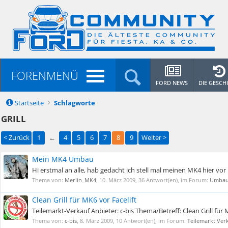
FORENMENÜ
FORD NEWS
DIE GESCH
Startseite
Schlagworte
GRILL
< Zurück
1
←
4
5
6
7
8
9
Weiter >
Mein MK4 Umbau
Hi erstmal an alle, hab gedacht ich stell mal meinen MK4 hier vo
Thema von:
Merlin_MK4
,
10. März 2009
, 36 Antwort(en), im Forum:
Umbaus
Clean Grill für MK6 vor Facelift
Teilemarkt-Verkauf Anbieter: c-bis Thema/Betreff: Clean Grill für
Thema von:
c-bis
,
8. März 2009
, 10 Antwort(en), im Forum:
Teilemarkt Ver