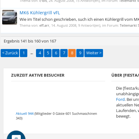
Thema von:
c-bis
,
24. August 2008
, 15 Antwort(en), im Forum:
Teilemarkt 
MK6 Kühlergrill vFL
Wie im Titel schon geschrieben, such ich einen Kühlergrill vom MK6 
Thema von:
eff.arr
,
14. August 2008
, 9 Antwort(en), im Forum:
Teilemarkt 
Ergebnis 141 bis 160 von 167
< Zurück
1
←
4
5
6
7
8
9
Weiter >
ZURZEIT AKTIVE BESUCHER
ÜBER [FIEST
Die [fiesta/
unabhängige
Ford
. Bei un
aktuellen N
Laufenden, w
Aktuell 944
(Mitglieder 0 Gäste 601 Suchmaschinen
bewegt.
343)