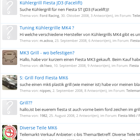
Kühlergrill Fiesta JD3 (Facelift)
Suche Kühlergrill für nen Fiesta ST (JD3 (Facelift))!
Thema von:
Ford Racing
,
30. Oktober 2008
, 3 Antwort(en), im Forum:
Teil
Tuning Kühlergrille MK4 ?
Hi welche verschiedene Hersteller von Kühlergrills MK4 gibt es 
Thema von:
m.ackva
,
23. September 2008
, 6 Antwort(en), im Forum:
Fiest
MK3 Grill - wo befestigen?
Hallo, habe vor kurzem einen Fiesta MK3 gekauft. Beim Kauf habe i
Thema von:
dk1two
,
10. September 2008
, 9 Antwort(en), im Forum:
Fiesta
S: Grill Ford Fiesta MK6
suche einen mk6 plastik grill (wie meiner ist) habe vor meinen b
Thema von:
nippes
,
2. September 2008
, 8 Antwort(en), im Forum:
Teilema
Grill??
hallo,ist bei euerem fiesta st auch vorne beim ford zeichen im gril
Thema von:
1982
,
25. August 2008
, 2 Antwort(en), im Forum:
Fiesta Mk6 / 
Diverse Teile MK6
Teilemarkt-Verkauf Anbieter: c-bis Thema/Betreff: Diverse Teile 