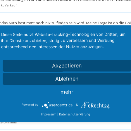
rkt Verkauf
 das Auto bestimmt noch nix zu finden sein wird. Meine Frage ist ob die Ghia
ge Fords
Diese Seite nutzt Website-Tracking-Technologien von Dritten, um
ihre Dienste anzubieten, stetig zu verbessern und Werbung
. Farbe is erstmal banane. bitte bilder und preise nennen
entsprechend den Interessen der Nutzer anzuzeigen.
ilemarkt Suche
Akzeptieren
 gebracht,dass man das schwarz machen sollte... Eine gute Idee,aber nur,we
-O-Mania
Ablehnen
mehr
b noch nicht so richtig die idee, wies werden könnte! Die wischerdüsenw eg 
e-O-Mania
Powered by
&
Impressum
|
Datenschutzerklärung
en hätte ich gerne den Kühlergrill an die Haube :-), sprich einteilig wie z.
ke-O-Mania