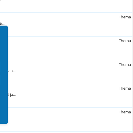
Thema
...
Thema
Thema
nn man...
Thema
ist ja...
Thema
B...