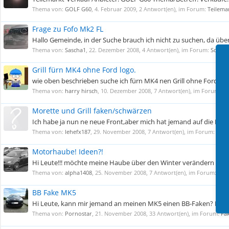
Thema von:
GOLF G60
,
4. Februar 2009
, 2 Antwort(en), im Forum:
Teilema
Frage zu Fofo Mk2 FL
Hallo Gemeinde, in der Suche brauch ich nicht zu suchen, da über
Thema von:
Sascha1
,
22. Dezember 2008
, 4 Antwort(en), im Forum:
Sonsti
Grill fürn MK4 ohne Ford logo.
wie oben beschrieben suche ich fürn MK4 nen Grill ohne Ford logo
Thema von:
harry hirsch
,
10. Dezember 2008
, 7 Antwort(en), im Forum:
Te
Morette und Grill faken/schwärzen
Ich habe ja nun ne neue Front,aber mich hat jemand auf die Idee
Thema von:
lehefx187
,
29. November 2008
, 7 Antwort(en), im Forum:
Fake
Motorhaube! Ideen?!
Hi Leute!!! möchte meine Haube über den Winter verändern aber ha
Thema von:
alpha1408
,
25. November 2008
, 7 Antwort(en), im Forum:
Fak
BB Fake MK5
Hi Leute, kann mir jemand an meinen MK5 einen BB-Faken? Desweiter
Thema von:
Pornostar
,
21. November 2008
, 33 Antwort(en), im Forum:
Fa