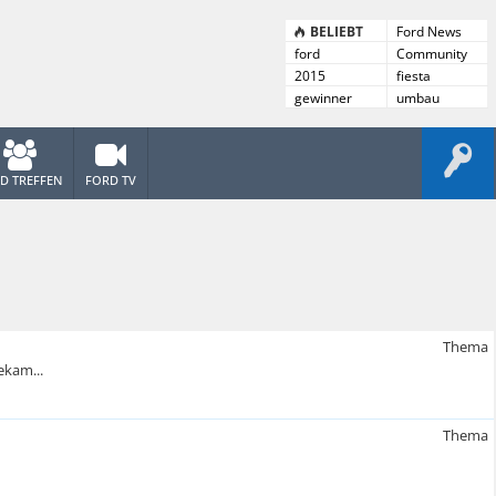
BELIEBT
Ford News
ford
Community
News
2015
fiesta
gewinner
umbau
D TREFFEN
FORD TV
Thema
ekam...
Thema