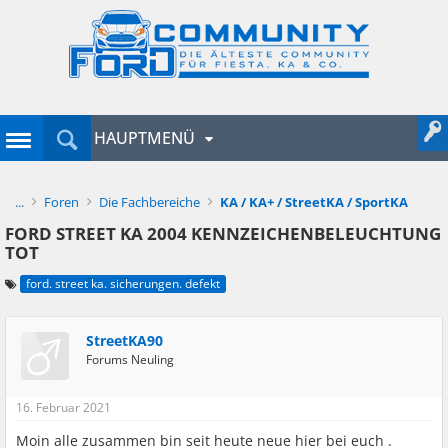
HAUPTMENÜ
...
Foren
Die Fachbereiche
KA / KA+ / StreetKA / SportKA
FORD STREET KA 2004 KENNZEICHENBELEUCHTUNG
TOT
ford. street ka. sicherungen. defekt
StreetKA90
Forums Neuling
16. Februar 2021
Moin alle zusammen bin seit heute neue hier bei euch .