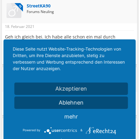
StreetKA90
TS
Forums Neuling
18. Februar 2021
Geh ich gleich bei. Ich habe alle schon ein mal durch
kontrolliert, auch die am Relaisblock. Es waren alle heile. Ich
geh gleich raus, hoffentlich hab ich schief geguckt und eine
Diese Seite nutzt Website-Tracking-Technologien von
übersehen.
Dritten, um ihre Dienste anzubieten, stetig zu
verbessern und Werbung entsprechend den Interessen
der Nutzer anzuzeigen.
Feel The Difference
Forums Weiser
Akzeptieren
18. Februar 2021
Ablehnen
Und , ist dir schon ein Licht aufgegangen ?
mehr
StreetKA90
TS
Powered by
&
Forums Neuling