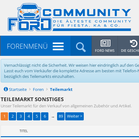
FORENMENÜ
FORD NEWS
DIE GESCH
Vernachlässigt nicht die Sicherheit. Wir weisen hier eindringlich auf de
Lasst euch vom Verkäufer die komplette Adresse am besten mit Telefon-Nr.
bezüglich des Teilemarkts einzuhalten.
Startseite
Foren
Teilemarkt
TEILEMARKT SONSTIGES
Unser Teilemarkt für den Verkauf von allgemeinen Zubehör und Artikel.
1
2
3
4
5
6
→
89
Weiter >
TITEL