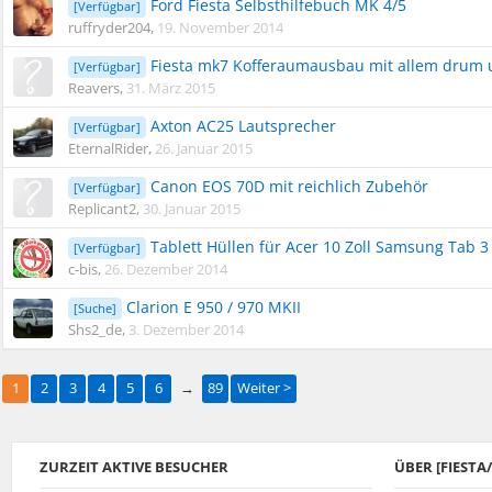
Ford Fiesta Selbsthilfebuch MK 4/5
[Verfügbar]
ruffryder204
,
19. November 2014
Fiesta mk7 Kofferaumausbau mit allem drum u
[Verfügbar]
Reavers
,
31. März 2015
Axton AC25 Lautsprecher
[Verfügbar]
EternalRider
,
26. Januar 2015
Canon EOS 70D mit reichlich Zubehör
[Verfügbar]
Replicant2
,
30. Januar 2015
Tablett Hüllen für Acer 10 Zoll Samsung Tab 3 
[Verfügbar]
c-bis
,
26. Dezember 2014
Clarion E 950 / 970 MKII
[Suche]
Shs2_de
,
3. Dezember 2014
1
2
3
4
5
6
→
89
Weiter >
ZURZEIT AKTIVE BESUCHER
ÜBER [FIEST