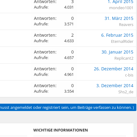
Antworten:
3
1. April 2015
Aufrufe:
4.031
mondeo1001
Antworten:
0
31. März 2015
Aufrufe:
3.571
Reavers
Antworten:
2
6. Februar 2015
Aufrufe:
4.633
EternalRider
Antworten:
0
30. Januar 2015
Aufrufe:
4.657
Replicant2
Antworten:
0
26. Dezember 2014
Aufrufe:
4.961
c-bis
Antworten:
0
3. Dezember 2014
Aufrufe:
3.554
Shs2_de
usst angemeldet oder registriert sein, um Beiträge verfassen zu können. )
WICHTIGE INFORMATIONEN