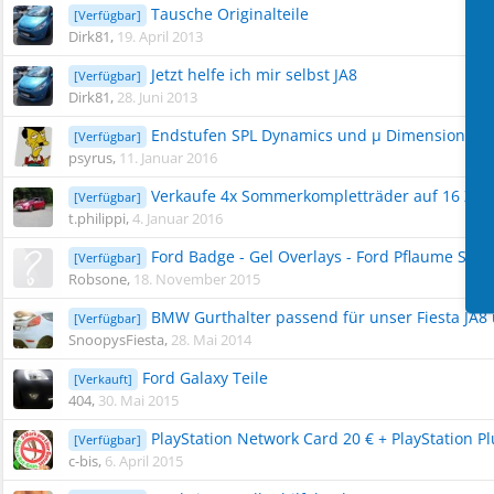
Tausche Originalteile
[Verfügbar]
Dirk81
,
19. April 2013
Jetzt helfe ich mir selbst JA8
[Verfügbar]
Dirk81
,
28. Juni 2013
Endstufen SPL Dynamics und µ Dimension
[Verfügbar]
psyrus
,
11. Januar 2016
Verkaufe 4x Sommerkompletträder auf 16 Zoll 
[Verfügbar]
t.philippi
,
4. Januar 2016
Ford Badge - Gel Overlays - Ford Pflaume Schw
[Verfügbar]
Robsone
,
18. November 2015
BMW Gurthalter passend für unser Fiesta JA8
[Verfügbar]
SnoopysFiesta
,
28. Mai 2014
Ford Galaxy Teile
[Verkauft]
404
,
30. Mai 2015
PlayStation Network Card 20 € + PlayStation P
[Verfügbar]
c-bis
,
6. April 2015