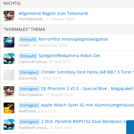
WICHTIG
Allgemeine Regeln zum Teilemarkt
PaintSplasher
,
11. Februar 2009
"NORMALES" THEMA
MirrorPilot Innenspiegelnavigation
[Verkauft]
Dirk81
,
14. September 2016
Spiegelreflexkamera Nikon-Set
[Verkauft]
FastAndFurious
,
30. Mai 2013
ClimAir Sonniboy Ford Fiesta JA8 MK7 3 Türer
[Verfügbar]
Datendieb
,
1. März 2017
DJI Phantom 2 V2.0 - Special Blue - Megapaket
[Verfügbar]
PaintSplasher
,
17. August 2016
Apple Watch Sport 42 mm Aluminiumgehäuse,
[Verfügbar]
RedPuma
,
2. Juli 2016
2 Stck. Pyramid BNPS102 Dual Bandpass Subw
[Verfügbar]
FastAndFurious
,
27. April 2016