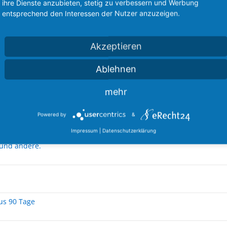
ihre Dienste anzubieten, stetig zu verbessern und Werbung
entsprechend den Interessen der Nutzer anzuzeigen.
Akzeptieren
Ablehnen
RIAL Felgen !
mehr
Powered by
&
arz-Silber Fiesta MK7 FL
Impressum
|
Datenschutzerklärung
 und andere.
lus 90 Tage