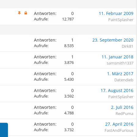
Antworten:
0
11. Februar 2009
Aufrufe:
12.787
PaintSplasher
Antworten:
1
23. September 2020
Aufrufe:
8.535
Dirk81
Antworten:
1
11. Januar 2018
Aufrufe:
3.876
samsmith1337
Antworten:
0
1. März 2017
Aufrufe:
5.430
Datendieb
Antworten:
0
17. August 2016
Aufrufe:
3.592
PaintSplasher
Antworten:
0
2. Juli 2016
Aufrufe:
4.788
RedPuma
Antworten:
0
27. April 2016
Aufrufe:
3.732
FastAndFurious