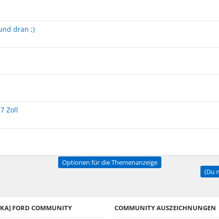
nd dran ;)
7 Zoll
Optionen für die Themenanzeige
(Du m
A/KA] FORD COMMUNITY
COMMUNITY AUSZEICHNUNGEN