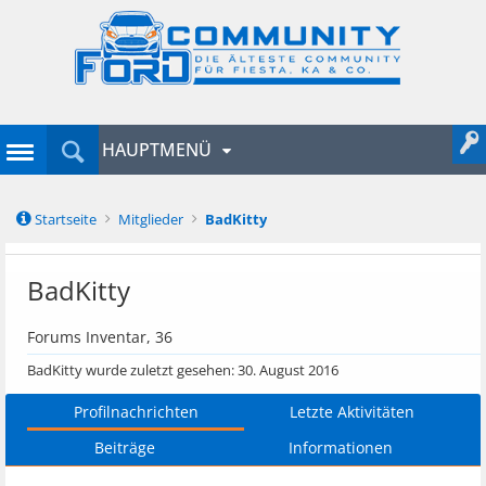
HAUPTMENÜ
Startseite
Mitglieder
BadKitty
BadKitty
Forums Inventar
, 36
BadKitty wurde zuletzt gesehen:
30. August 2016
Profilnachrichten
Letzte Aktivitäten
Beiträge
Informationen