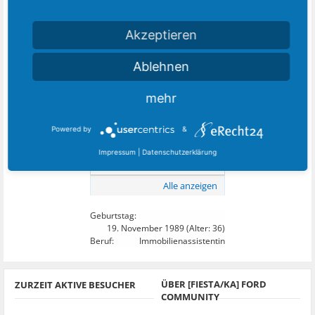
Akzeptieren
Alle anzeigen
Ablehnen
29
DIESEM MITGLIED FOLGEN:
mehr
Powered by
&
Impressum
|
Datenschutzerklärung
Alle anzeigen
Geburtstag:
19. November 1989
(Alter: 36)
Beruf:
Immobilienassistentin
ÜBER [FIESTA/KA] FORD
ZURZEIT AKTIVE BESUCHER
COMMUNITY