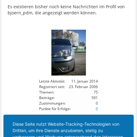
Es existieren bisher noch keine Nachrichten im Profil von
bjoern_pdm, die angezeigt werden können.
Letzte Aktivität:
11. Januar 2014
Registriert seit:
23. Februar 2006
Themen:
75
Beiträge:
591
Zustimmungen:
0
Punkte für Erfolge:
0
10
DIESES MITGLIED FOLGT:
Diese Seite nutzt Website-Tracking-Technologien von
Dritten, um ihre Dienste anzubieten, stetig zu
verbessern und Werbung entsprechend den Interessen