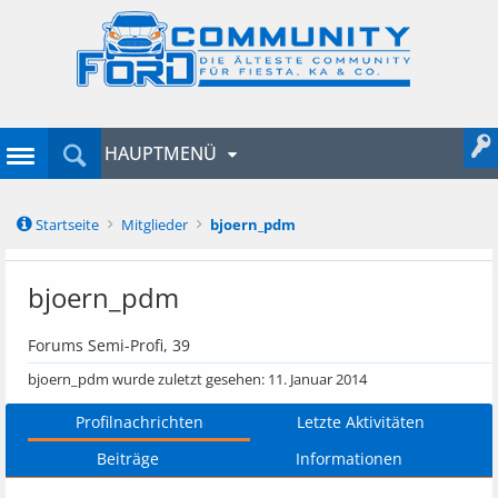
HAUPTMENÜ
Startseite
Mitglieder
bjoern_pdm
bjoern_pdm
Forums Semi-Profi
, 39
bjoern_pdm wurde zuletzt gesehen:
11. Januar 2014
Profilnachrichten
Letzte Aktivitäten
Beiträge
Informationen