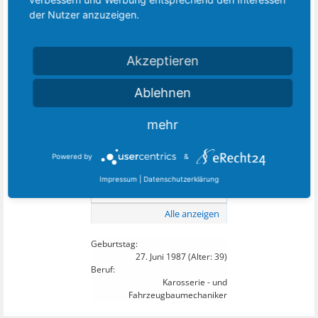
der Nutzer anzuzeigen.
Akzeptieren
Alle anzeigen
Ablehnen
9
DIESEM MITGLIED FOLGEN:
mehr
Powered by
&
Impressum
|
Datenschutzerklärung
Alle anzeigen
Geburtstag:
27. Juni 1987
(Alter: 39)
Beruf:
Karosserie - und
Fahrzeugbaumechaniker