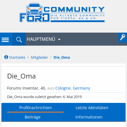
HAUPTMENÜ
Startseite
Mitglieder
Die_Oma
Die_Oma
Forums Inventar
, 40,
aus
Cologne, Germany
Die_Oma wurde zuletzt gesehen:
6. Mai 2019
Profilnachrichten
Letzte Aktivitäten
Beiträge
Informationen