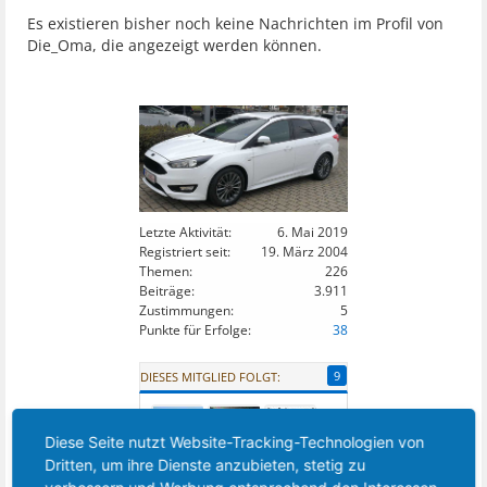
Es existieren bisher noch keine Nachrichten im Profil von
Die_Oma, die angezeigt werden können.
Letzte Aktivität:
6. Mai 2019
Registriert seit:
19. März 2004
Themen:
226
Beiträge:
3.911
Zustimmungen:
5
Punkte für Erfolge:
38
9
DIESES MITGLIED FOLGT:
Diese Seite nutzt Website-Tracking-Technologien von
Dritten, um ihre Dienste anzubieten, stetig zu