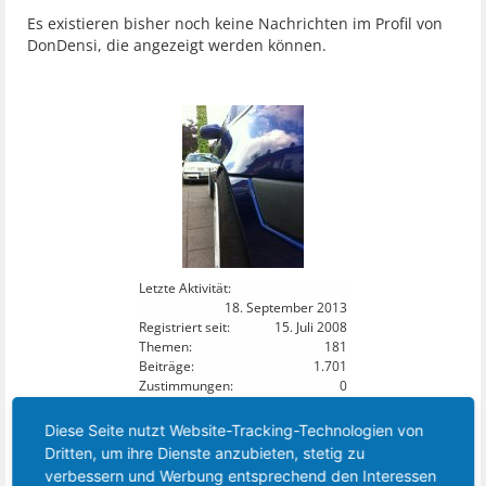
Es existieren bisher noch keine Nachrichten im Profil von
DonDensi, die angezeigt werden können.
Letzte Aktivität:
18. September 2013
Registriert seit:
15. Juli 2008
Themen:
181
Beiträge:
1.701
Zustimmungen:
0
Punkte für Erfolge:
0
Diese Seite nutzt Website-Tracking-Technologien von
41
Dritten, um ihre Dienste anzubieten, stetig zu
DIESES MITGLIED FOLGT:
verbessern und Werbung entsprechend den Interessen