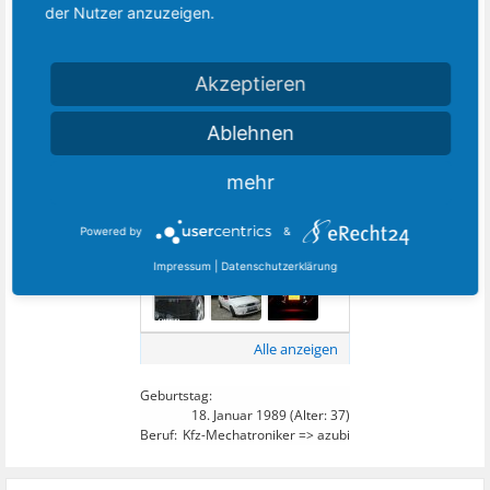
der Nutzer anzuzeigen.
Akzeptieren
Ablehnen
Alle anzeigen
mehr
40
DIESEM MITGLIED FOLGEN:
Powered by
&
Impressum
|
Datenschutzerklärung
Alle anzeigen
Geburtstag:
18. Januar 1989
(Alter: 37)
Beruf:
Kfz-Mechatroniker => azubi