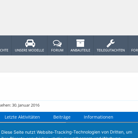
ICHTE
UNSERE MODELLE
FORUM
ANBAUTEILE
TEILEGUTACHTEN
FOR
esehen:
30. Januar 2016
Letzte Aktivitäten
Beiträge
Informationen
Diese Seite nutzt Website-Tracking-Technologien von Dritten, um
h keine Nachrichten im Profil von Fiesta Flirt, die angezeigt werde