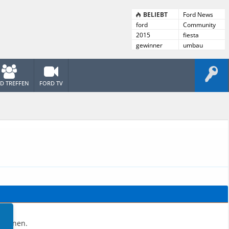
BELIEBT
Ford News
ford
Community
News
2015
fiesta
gewinner
umbau
D TREFFEN
FORD TV
n können.