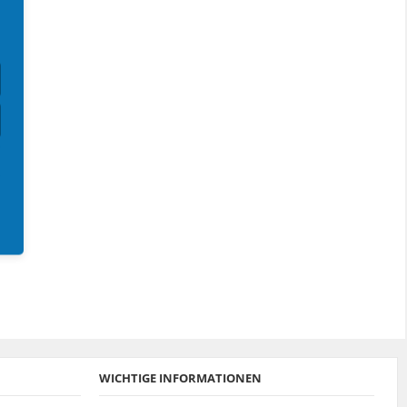
Sokrates
daskleineoneill
focuslala
404
FiestaMK 1
fiestayoungtimer
Sokrates
daskleineoneill
404
WICHTIGE INFORMATIONEN