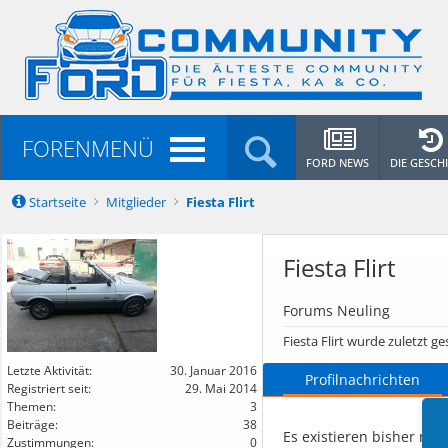
FORENMENÜ
FORD NEWS
DIE GESCH
Startseite
Mitglieder
Fiesta Flirt
Fiesta Flirt
Forums Neuling
Fiesta Flirt wurde zuletzt g
Letzte Aktivität:
30. Januar 2016
Profilnachrichten
Registriert seit:
29. Mai 2014
Themen:
3
Beiträge:
38
Es existieren bisher noc
Zustimmungen:
0