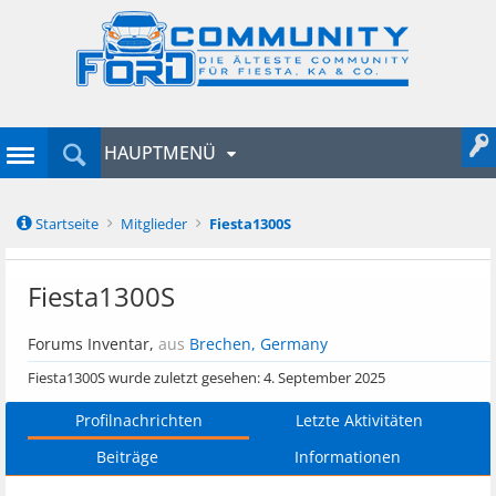
HAUPTMENÜ
Startseite
Mitglieder
Fiesta1300S
Fiesta1300S
Forums Inventar
,
aus
Brechen, Germany
Fiesta1300S wurde zuletzt gesehen:
4. September 2025
Profilnachrichten
Letzte Aktivitäten
Beiträge
Informationen