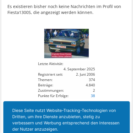
Es existieren bisher noch keine Nachrichten im Profil von
Fiesta1300S, die angezeigt werden können.
Letzte Aktivität:
4. September 2025
Registriert seit:
2. Juni 2006
Themen:
374
Beiträge:
4.840
Zustimmungen:
2
Punkte für Erfolge:
38
9
DIESES MITGLIED FOLGT:
Diese Seite nutzt Website-Tracking-Technologien von
Dritten, um ihre Dienste anzubieten, stetig zu
verbessern und Werbung entsprechend den Interessen
der Nutzer anzuzeigen.