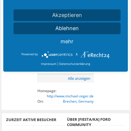
Akzeptieren
Alle anzeigen
Ablehnen
8
DIESEM MITGLIED FOLGEN:
mehr
Powered by
&
Impressum
|
Datenschutzerklärung
Alle anzeigen
Homepage:
http://www.michael-zeger.de
Ort:
Brechen, Germany
ÜBER [FIESTA/KA] FORD
ZURZEIT AKTIVE BESUCHER
COMMUNITY