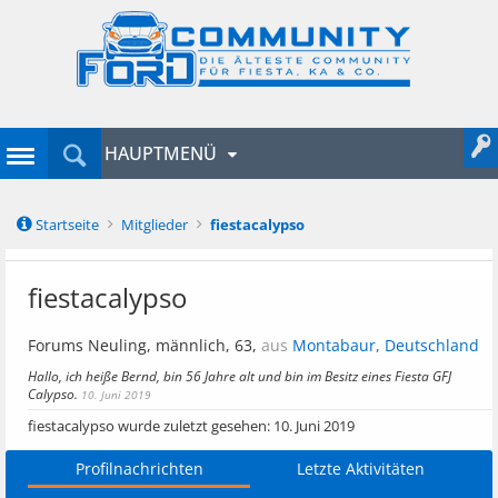
HAUPTMENÜ
Startseite
Mitglieder
fiestacalypso
fiestacalypso
Forums Neuling
, männlich, 63,
aus
Montabaur, Deutschland
Hallo, ich heiße Bernd, bin 56 Jahre alt und bin im Besitz eines Fiesta GFJ
Calypso.
10. Juni 2019
fiestacalypso wurde zuletzt gesehen:
10. Juni 2019
Profilnachrichten
Letzte Aktivitäten