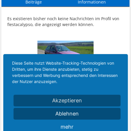
Beiträge
Informationen
Es existieren bisher noch keine Nachrichten im Profil von
fiestacalypso, die angezeigt werden können.
Diese Seite nutzt Website-Tracking-Technologien von
Dritten, um ihre Dienste anzubieten, stetig zu
verbessern und Werbung entsprechend den Interessen
Letzte Aktivität:
10. Juni 2019
der Nutzer anzuzeigen.
Registriert seit:
10. Juni 2019
Themen:
0
Beiträge:
2
Zustimmungen:
0
Akzeptieren
Punkte für Erfolge:
1
Ablehnen
Geschlecht:
männlich
Geburtstag:
1. Oktober 1962
(Alter: 63)
mehr
Ort:
Montabaur, Deutschland