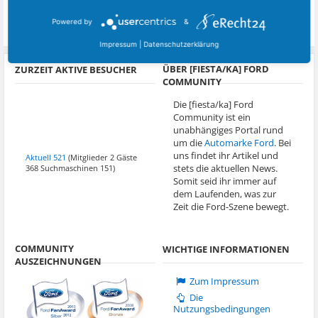
Beruf:
Powered by
&
Schlosser/Maschineneinrichter
Impressum
|
Datenschutzerklärung
ÜBER [FIESTA/KA] FORD
ZURZEIT AKTIVE BESUCHER
COMMUNITY
Die [fiesta/ka] Ford
Community ist ein
unabhängiges Portal rund
um die
Automarke Ford
. Bei
uns findet ihr Artikel und
Aktuell 521
(Mitglieder 2 Gäste
stets die aktuellen News.
368 Suchmaschinen 151)
Somit seid ihr immer auf
dem Laufenden, was zur
Zeit die Ford-Szene bewegt.
COMMUNITY
WICHTIGE INFORMATIONEN
AUSZEICHNUNGEN
Zum Impressum
Die
Nutzungsbedingungen