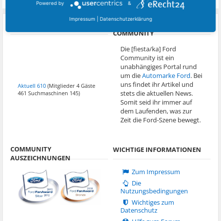
Powered by
&
Impressum
|
Datenschutzerklärung
ÜBER [FIESTA/KA] FORD
ZURZEIT AKTIVE BESUCHER
COMMUNITY
Die [fiesta/ka] Ford
Community ist ein
unabhängiges Portal rund
um die
Automarke Ford
. Bei
uns findet ihr Artikel und
Aktuell 610
(Mitglieder 4 Gäste
stets die aktuellen News.
461 Suchmaschinen 145)
Somit seid ihr immer auf
dem Laufenden, was zur
Zeit die Ford-Szene bewegt.
COMMUNITY
WICHTIGE INFORMATIONEN
AUSZEICHNUNGEN
Zum Impressum
Die
Nutzungsbedingungen
Wichtiges zum
Datenschutz