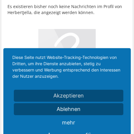
Es existieren bisher noch keine Nachrichten im Profil von
HerbertJella, die angezeigt werden können.
Diese Seite nutzt Website-Tracking-Technologien von
Dritten, um ihre Dienste anzubieten, stetig zu
verbessern und Werbung entsprechend den Interessen
der Nutzer anzuzeigen.
Letzte Aktivität:
13. März 2024
Akzeptieren
Registriert seit:
29. Februar 2024
Themen:
0
Beiträge:
0
Ablehnen
Zustimmungen:
0
Punkte für Erfolge:
0
mehr
Geburtstag:
3. Juli 1980
(Alter: 46)