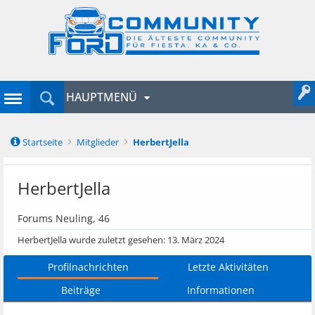
HAUPTMENÜ
Startseite
Mitglieder
HerbertJella
HerbertJella
Forums Neuling
, 46
HerbertJella wurde zuletzt gesehen:
13. März 2024
Profilnachrichten
Letzte Aktivitäten
Beiträge
Informationen