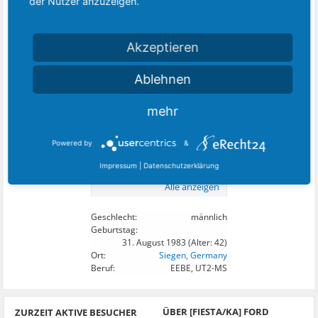
der Nutzer anzuzeigen.
Alle anzeigen
Akzeptieren
Ablehnen
18
DIESEM MITGLIED FOLGEN:
mehr
Powered by
&
Impressum
|
Datenschutzerklärung
Alle anzeigen
Geschlecht:
männlich
Geburtstag:
31. August 1983
(Alter: 42)
Ort:
Siegen, Germany
Beruf:
EEBE, UT2-MS
ÜBER [FIESTA/KA] FORD
ZURZEIT AKTIVE BESUCHER