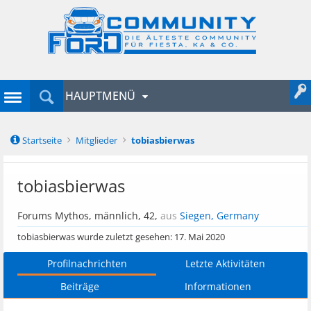
HAUPTMENÜ
Startseite
Mitglieder
tobiasbierwas
tobiasbierwas
Forums Mythos
, männlich, 42,
aus
Siegen, Germany
tobiasbierwas wurde zuletzt gesehen:
17. Mai 2020
Profilnachrichten
Letzte Aktivitäten
Beiträge
Informationen