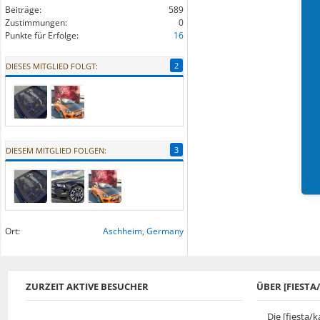
Beiträge:
589
Zustimmungen:
0
Punkte für Erfolge:
16
2
DIESES MITGLIED FOLGT:
3
DIESEM MITGLIED FOLGEN:
Ort:
Aschheim, Germany
ZURZEIT AKTIVE BESUCHER
ÜBER [FIEST
Die [fiesta/