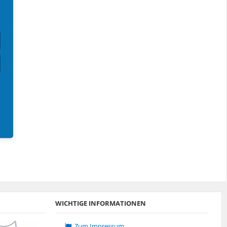
XR2
Estrella
XR2
FordHarrison
Estrella
WICHTIGE INFORMATIONEN
Zum Impressum