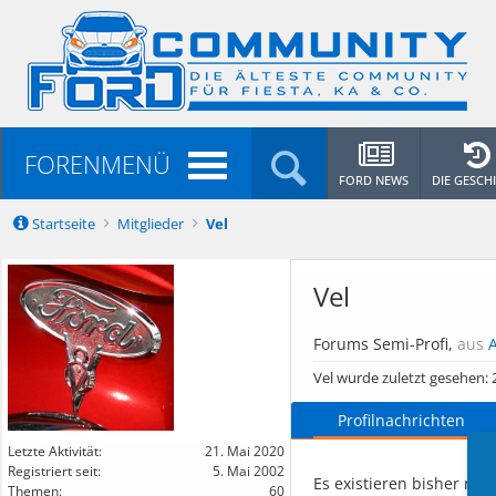
FORENMENÜ
FORD NEWS
DIE GESCH
Startseite
Mitglieder
Vel
Vel
Forums Semi-Profi
,
aus
Vel wurde zuletzt gesehen:
Profilnachrichten
Letzte Aktivität:
21. Mai 2020
Registriert seit:
5. Mai 2002
Es existieren bisher noc
Themen:
60