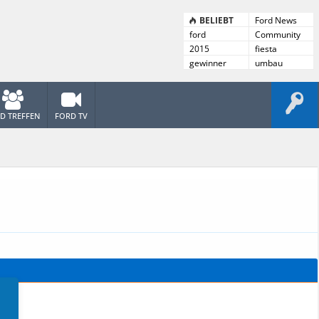
BELIEBT
Ford News
ford
Community
News
2015
fiesta
gewinner
umbau
D TREFFEN
FORD TV
.