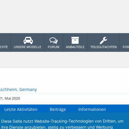
ICHTE
UNSERE MODELLE
FORUM
ANBAUTEILE
TEILEGUTACHTEN
FOR
Aschheim, Germany
21. Mai 2020
Letzte Aktivitäten
Beiträge
Informationen
Diese Seite nutzt Website-Tracking-Technologien von Dritten, um
h keine Nachrichten im Profil von Vel, die angezeigt werden können
ihre Dienste anzubieten, stetig zu verbessern und Werbung